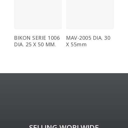
Añadir Al Carrito
Añadir Al Carrito
BIKON SERIE 1006
MAV-2005 DIA. 30
DIA. 25 X 50 MM.
X 55mm
SELLING WORLWIDE