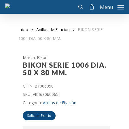
Skip
Menu
to
search
main
content
Inicio
Anillos de Fijación
BIKON SERIE
1006 DIA. 50 X 80 MM.
Marca: Bikon
BIKON SERIE 1006 DIA.
50 X 80 MM.
GTIN:
B1006050
SKU:
9fbf6a0b0065
Categoría:
Anillos de Fijación
Solicitar Precio