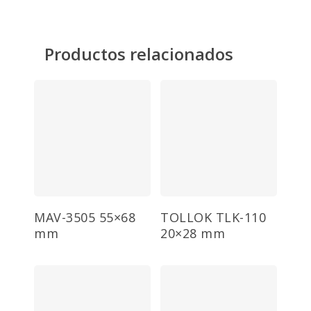
Productos relacionados
Añadir Al Carrito
Añadir Al Carrito
MAV-3505 55×68
TOLLOK TLK-110
mm
20×28 mm